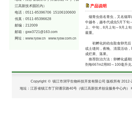
产品说明
江高新技术园区内）
电话：0511-85396706 15106100600
烟青虫俗名青虫，又名烟草夜
传真：0511-85396628
中越冬，越冬代成虫5月下旬～
邮编：212009
上、中旬，8月上旬～9月上
邮箱：
gxw3721@163.com
最重。
网址：
www.rysw.cn
www.rysw.com.cn
初孵化的幼虫取食卵壳后，
或土缝间，夜晚、清晨活动，
成烂果、落果。
推荐防治方法：卵孵化盛期施
剂每667m2用80～100毫
Copyright ©
镇江市润宇生物科技开发有限公司
版权所有 2012-
地址：江苏省镇江市丁卯潘宗路40号（镇江高新技术创业服务中心内） 电话：0511-